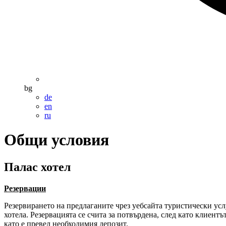
bg
de
en
ru
Общи условия
Палас хотел
Резервации
Резервирането на предлаганите чрез уебсайта туристически усл
хотела. Резервацията се счита за потвърдена, след като клиент
като е превел необходимия депозит.