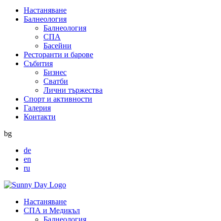
Настаняване
Балнеология
Балнеология
СПА
Басейни
Ресторанти и барове
Събития
Бизнес
Сватби
Лични тържества
Спорт и активности
Галерия
Контакти
bg
de
en
ru
Настаняване
СПА и Медикъл
Балнеология