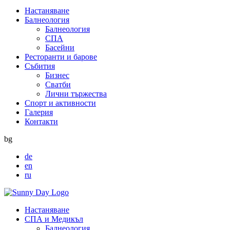
Настаняване
Балнеология
Балнеология
СПА
Басейни
Ресторанти и барове
Събития
Бизнес
Сватби
Лични тържества
Спорт и активности
Галерия
Контакти
bg
de
en
ru
Настаняване
СПА и Медикъл
Балнеология