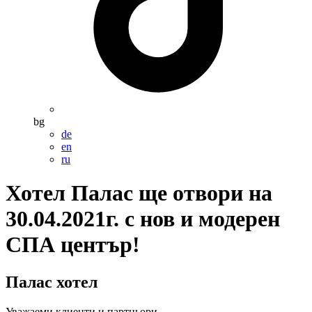
bg
de
en
ru
Хотел Палас ще отвори на
30.04.2021г. с нов и модерен
СПА център!
Палас хотел
Уважаеми клиенти и партньори,